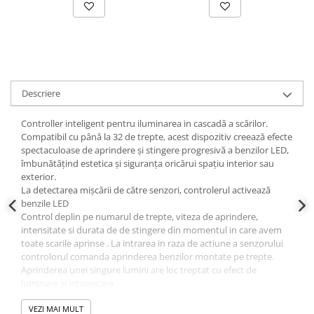
Plafoniere
Proiectoare
Spoturi tavan
Surse de iluminat tehnic si
accesorii
Descriere
Corpuri liniare
Iluminat de siguranta
Controller inteligent pentru iluminarea in cascadă a scărilor.
Compatibil cu până la 32 de trepte, acest dispozitiv creează efecte
Iluminat pe sina magnetica
spectaculoase de aprindere și stingere progresivă a benzilor LED,
Paneluri LED
îmbunătățind estetica și siguranța oricărui spațiu interior sau
Corpuri de iluminat decorativ
exterior.
interior/exterior
La detectarea mișcării de către senzori, controlerul activează
benzile LED
Exterior
Control deplin pe numarul de trepte, viteza de aprindere,
Accesorii pentru iluminat
intensitate si durata de de stingere din momentul in care avem
toate scarile aprinse . La intrarea in raza de actiune a senzorului
Dulii
controlorul comanda aprinderea benzilor montate pe trepte.
Senzori de miscare, crepusculari si
Aprinderea unei singure lumini are loc treptat cu efect de
luminare si intunecare
ceasuri programabile
Controlerul este echipat cu 2 detectoare PIR pe fire care sunt
AFDD – Dispozitive de detectare a
amplasate în partea de jos și în partea de sus a scărilor. Când unul
VEZI MAI MULT