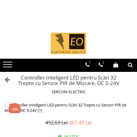
Toate Produsele
MCB - Sigurante automate
Iluminat
1 Modul (1P)
Curba B
Curba C
1
2
1 Modul (1P+N)
Curba B
Controller Inteligent LED pentru Scări 32
Trepte cu Senzor PIR de Mișcare, DC 5-24V
Curba C
2 Module (1P+N)
SERCOM ELECTRIC
2 Module (2P)
-5%
3 Module (3P)
4 Module (3P+N)
492,03 Lei
467,43 Lei
RCCB - Intrerupatoare de curent
rezidual
IN STOC